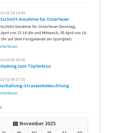
23-03-16 10:49
stschnitt Annahme für Osterfeuer
tschnitt Annahme für Osterfeuer Dienstag,
.April von 15-18 Uhr und Mittwoch, 05.April von 16-
 Uhr auf dem Festgelände am Sportplatz.
Astschnitt
iterlesen …
Annahme
für
23-03-05 09:30
Osterfeuer
inladung zum Töpferkrus
23-02-09 17:20
bschaltung-Strassenbeleuchtung
Abschaltung-
iterlesen …
Strassenbeleuchtung
R
November 2025
G
ENSTAG
TTWOCH
NNERSTAG
EITAG
MSTAG
NNTAG
DI
MI
DO
FR
SA
SO