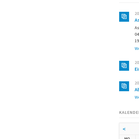
20
A
As
04
19
We
20
E
20
A
We
KALENDE
<
NTA
MO