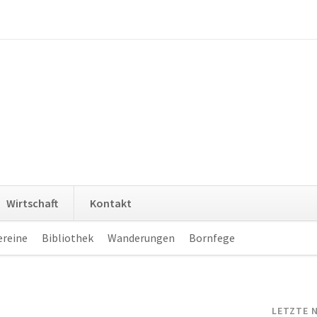
Navigation
Wirtschaft
Kontakt
überspringen
ereine
Bibliothek
Wanderungen
Bornfege
Navigation
überspringen
LETZTE 