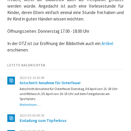
werden würde. Angedacht ist auch eine Vorlesestunde für
Kinder, deren Eltern einfach einmal eine Stunde frei haben und
ihr Kind in guten Händen wissen möchten.
Öffnungszeiten: Donnerstag 17.00 - 18.00 Uhr
In der OTZ ist zur Eröffnung der Bibliothek auch ein
Artikel
erschienen.
LETZTE NACHRICHTEN
2023-03-16 10:49
Astschnitt Annahme für Osterfeuer
Astschnitt Annahme für Osterfeuer Dienstag, 04.April von 15-18 Uhr
und Mittwoch, 05.April von 16-19 Uhr auf dem Festgelände am
Sportplatz.
Astschnitt
Weiterlesen …
Annahme
für
2023-03-05 09:30
Osterfeuer
Einladung zum Töpferkrus