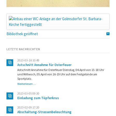
Bibliothek geöffnet
LETZTE NACHRICHTEN
2023-03-16 10:49
Astschnitt Annahme für Osterfeuer
Astschnitt Annahme für Osterfeuer Dienstag, 04.April von 15-18 Uhr
und Mittwoch, 05.April von 16-19 Uhr auf dem Festgelände am
Sportplatz.
Astschnitt
Weiterlesen …
Annahme
für
2023-03-05 09:30
Osterfeuer
Einladung zum Töpferkrus
2023-02-09 17:20