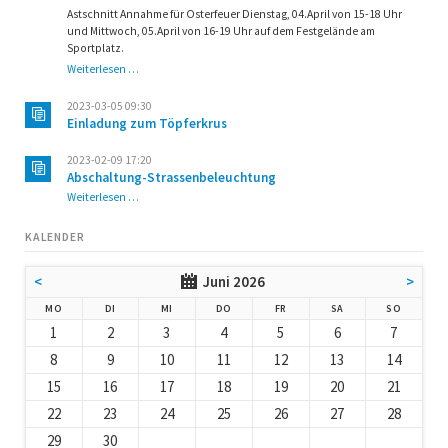
Astschnitt Annahme für Osterfeuer Dienstag, 04.April von 15-18 Uhr
und Mittwoch, 05.April von 16-19 Uhr auf dem Festgelände am
Sportplatz.
Astschnitt
Weiterlesen …
Annahme
für
2023-03-05 09:30
Osterfeuer
Einladung zum Töpferkrus
2023-02-09 17:20
Abschaltung-Strassenbeleuchtung
Abschaltung-
Weiterlesen …
Strassenbeleuchtung
KALENDER
<
Juni 2026
>
NTAG
ENSTAG
TTWOCH
NNERSTAG
EITAG
MSTAG
NNTAG
MO
DI
MI
DO
FR
SA
SO
1
2
3
4
5
6
7
8
9
10
11
12
13
14
15
16
17
18
19
20
21
22
23
24
25
26
27
28
29
30