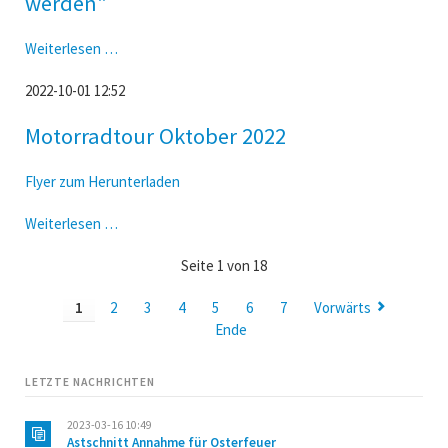
werden"
Weiterlesen …
2022-10-01 12:52
Motorradtour Oktober 2022
Flyer zum Herunterladen
Motorradtour
Weiterlesen …
Oktober
Seite 1 von 18
2022
1
2
3
4
5
6
7
Vorwärts
Ende
LETZTE NACHRICHTEN
2023-03-16 10:49
Astschnitt Annahme für Osterfeuer