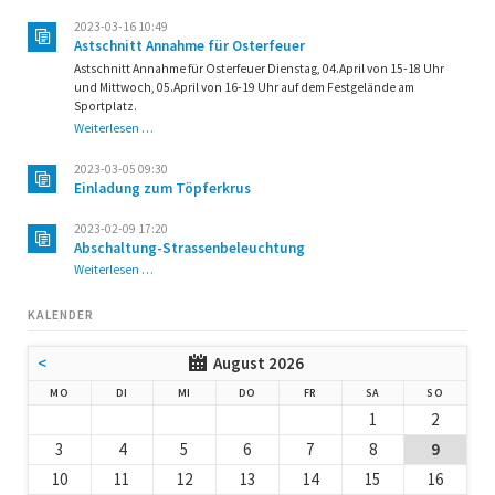
2023-03-16 10:49
Astschnitt Annahme für Osterfeuer
Astschnitt Annahme für Osterfeuer Dienstag, 04.April von 15-18 Uhr
und Mittwoch, 05.April von 16-19 Uhr auf dem Festgelände am
Sportplatz.
Astschnitt
Weiterlesen …
Annahme
für
2023-03-05 09:30
Osterfeuer
Einladung zum Töpferkrus
2023-02-09 17:20
Abschaltung-Strassenbeleuchtung
Abschaltung-
Weiterlesen …
Strassenbeleuchtung
KALENDER
<
August 2026
NTAG
ENSTAG
TTWOCH
NNERSTAG
EITAG
MSTAG
NNTAG
MO
DI
MI
DO
FR
SA
SO
1
2
3
4
5
6
7
8
9
10
11
12
13
14
15
16