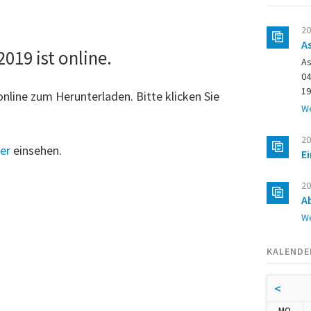
20
A
019 ist online.
As
04
19
nline zum Herunterladen. Bitte klicken Sie
We
20
er
einsehen.
E
20
A
We
KALENDE
<
NTA
MO