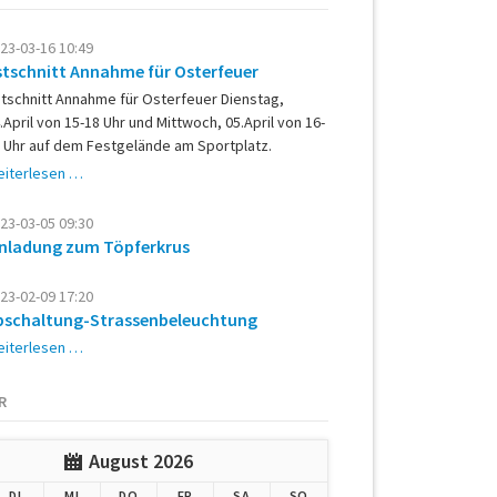
23-03-16 10:49
stschnitt Annahme für Osterfeuer
tschnitt Annahme für Osterfeuer Dienstag,
.April von 15-18 Uhr und Mittwoch, 05.April von 16-
 Uhr auf dem Festgelände am Sportplatz.
Astschnitt
iterlesen …
Annahme
für
23-03-05 09:30
Osterfeuer
inladung zum Töpferkrus
23-02-09 17:20
bschaltung-Strassenbeleuchtung
Abschaltung-
iterlesen …
Strassenbeleuchtung
R
August 2026
G
ENSTAG
TTWOCH
NNERSTAG
EITAG
MSTAG
NNTAG
DI
MI
DO
FR
SA
SO