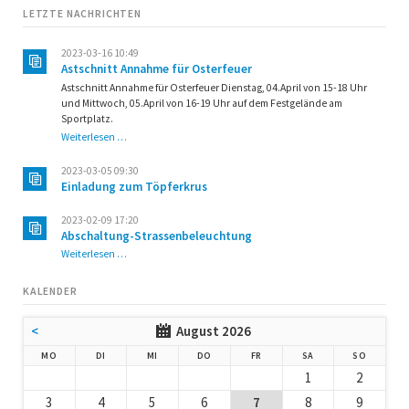
LETZTE NACHRICHTEN
2023-03-16 10:49
Astschnitt Annahme für Osterfeuer
Astschnitt Annahme für Osterfeuer Dienstag, 04.April von 15-18 Uhr
und Mittwoch, 05.April von 16-19 Uhr auf dem Festgelände am
Sportplatz.
Astschnitt
Weiterlesen …
Annahme
für
2023-03-05 09:30
Osterfeuer
Einladung zum Töpferkrus
2023-02-09 17:20
Abschaltung-Strassenbeleuchtung
Abschaltung-
Weiterlesen …
Strassenbeleuchtung
KALENDER
<
August 2026
NTAG
ENSTAG
TTWOCH
NNERSTAG
EITAG
MSTAG
NNTAG
MO
DI
MI
DO
FR
SA
SO
1
2
3
4
5
6
7
8
9