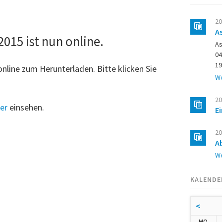
20
A
015 ist nun online.
As
04
19
nline zum Herunterladen. Bitte klicken Sie
We
20
er
einsehen.
E
20
A
We
KALENDE
<
NTA
MO