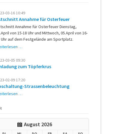
23-03-16 10:49
stschnitt Annahme für Osterfeuer
tschnitt Annahme für Osterfeuer Dienstag,
.April von 15-18 Uhr und Mittwoch, 05.April von 16-
 Uhr auf dem Festgelände am Sportplatz.
Astschnitt
iterlesen …
Annahme
für
23-03-05 09:30
Osterfeuer
inladung zum Töpferkrus
23-02-09 17:20
bschaltung-Strassenbeleuchtung
Abschaltung-
iterlesen …
Strassenbeleuchtung
R
August 2026
G
ENSTAG
TTWOCH
NNERSTAG
EITAG
MSTAG
NNTAG
DI
MI
DO
FR
SA
SO