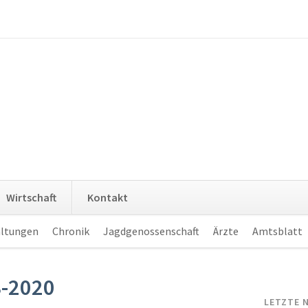
Navigation
Wirtschaft
Kontakt
überspringen
altungen
Chronik
Jagdgenossenschaft
Ärzte
Amtsblatt
3-2020
LETZTE 