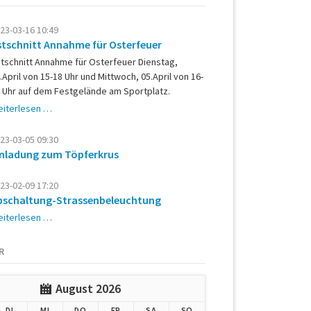
23-03-16 10:49
stschnitt Annahme für Osterfeuer
tschnitt Annahme für Osterfeuer Dienstag,
.April von 15-18 Uhr und Mittwoch, 05.April von 16-
 Uhr auf dem Festgelände am Sportplatz.
Astschnitt
iterlesen …
Annahme
für
23-03-05 09:30
Osterfeuer
inladung zum Töpferkrus
23-02-09 17:20
bschaltung-Strassenbeleuchtung
Abschaltung-
iterlesen …
Strassenbeleuchtung
R
August 2026
G
ENSTAG
TTWOCH
NNERSTAG
EITAG
MSTAG
NNTAG
DI
MI
DO
FR
SA
SO