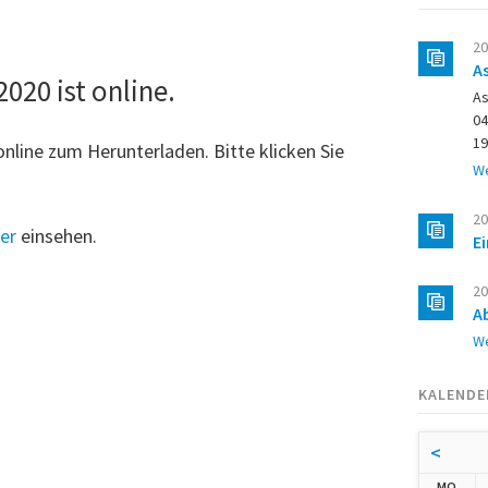
20
A
020 ist online.
As
04
19
nline zum Herunterladen. Bitte klicken Sie
We
20
er
einsehen.
E
20
A
We
KALENDE
<
NTA
MO