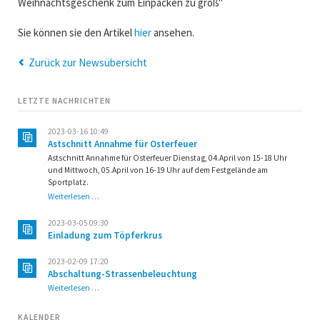
Weihnachtsgeschenk zum Einpacken zu groß"
Sie können sie den Artikel
hier
ansehen.
Zurück zur Newsübersicht
LETZTE NACHRICHTEN
2023-03-16 10:49
Astschnitt Annahme für Osterfeuer
Astschnitt Annahme für Osterfeuer Dienstag, 04.April von 15-18 Uhr
und Mittwoch, 05.April von 16-19 Uhr auf dem Festgelände am
Sportplatz.
Astschnitt
Weiterlesen …
Annahme
für
2023-03-05 09:30
Osterfeuer
Einladung zum Töpferkrus
2023-02-09 17:20
Abschaltung-Strassenbeleuchtung
Abschaltung-
Weiterlesen …
Strassenbeleuchtung
KALENDER