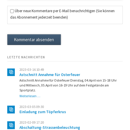
Über neue Kommentare per E-Mail benachrichtigen (Sie können
das Abonnement jederzeit beenden)
Kommentar absenden
LETZTE NACHRICHTEN
2023-03-16 10:49
Astschnitt Annahme für Osterfeuer
Astschnitt Annahme für Osterfeuer Dienstag, 04.April von 15-18 Uhr
und Mittwoch, 05.April von 16-19 Uhr auf dem Festgelände am
Sportplatz.
Astschnitt
Weiterlesen …
Annahme
für
2023-03-05 09:30
Osterfeuer
Einladung zum Töpferkrus
2023-02-09 17:20
Abschaltung-Strassenbeleuchtung