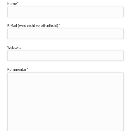
Pflichtfeld
Name
*
Pflichtfeld
E-Mail (wird nicht veröffentlicht)
*
Webseite
Pflichtfeld
Kommentar
*