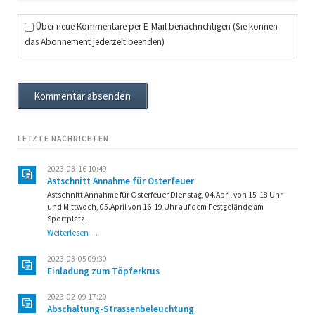
Über neue Kommentare per E-Mail benachrichtigen (Sie können
das Abonnement jederzeit beenden)
Kommentar absenden
LETZTE NACHRICHTEN
2023-03-16 10:49
Astschnitt Annahme für Osterfeuer
Astschnitt Annahme für Osterfeuer Dienstag, 04.April von 15-18 Uhr
und Mittwoch, 05.April von 16-19 Uhr auf dem Festgelände am
Sportplatz.
Astschnitt
Weiterlesen …
Annahme
für
2023-03-05 09:30
Osterfeuer
Einladung zum Töpferkrus
2023-02-09 17:20
Abschaltung-Strassenbeleuchtung