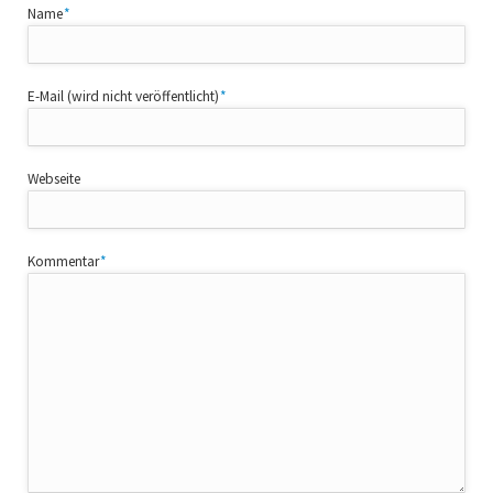
Pflichtfeld
Name
*
Pflichtfeld
E-Mail (wird nicht veröffentlicht)
*
Webseite
Pflichtfeld
Kommentar
*