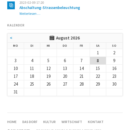
2023-02-09 17:20
Abschaltung-Strassenbeleuchtung
Abschaltung-
Weiterlesen …
Strassenbeleuchtung
KALENDER
<
August 2026
NTAG
ENSTAG
TTWOCH
NNERSTAG
EITAG
MSTAG
NNTAG
MO
DI
MI
DO
FR
SA
SO
1
2
3
4
5
6
7
8
9
10
11
12
13
14
15
16
17
18
19
20
21
22
23
24
25
26
27
28
29
30
31
NAVIGATION
HOME
DAS DORF
KULTUR
WIRTSCHAFT
KONTAKT
ÜBERSPRINGEN