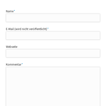
Pflichtfeld
Name
*
Pflichtfeld
E-Mail (wird nicht veröffentlicht)
*
Webseite
Pflichtfeld
Kommentar
*