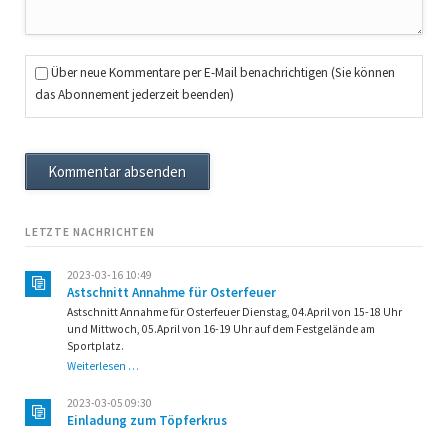
Über neue Kommentare per E-Mail benachrichtigen (Sie können
das Abonnement jederzeit beenden)
Kommentar absenden
LETZTE NACHRICHTEN
2023-03-16 10:49
Astschnitt Annahme für Osterfeuer
Astschnitt Annahme für Osterfeuer Dienstag, 04.April von 15-18 Uhr
und Mittwoch, 05.April von 16-19 Uhr auf dem Festgelände am
Sportplatz.
Astschnitt
Weiterlesen …
Annahme
für
2023-03-05 09:30
Osterfeuer
Einladung zum Töpferkrus