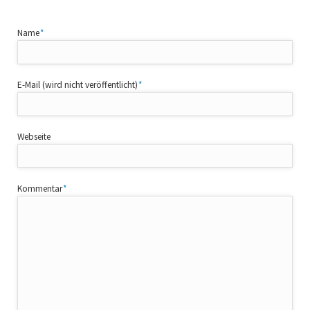
Pflichtfeld
Name
*
Pflichtfeld
E-Mail (wird nicht veröffentlicht)
*
Webseite
Pflichtfeld
Kommentar
*