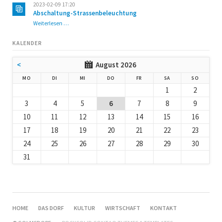
2023-02-09 17:20
Abschaltung-Strassenbeleuchtung
Abschaltung-
Weiterlesen …
Strassenbeleuchtung
KALENDER
<
August 2026
NTAG
ENSTAG
TTWOCH
NNERSTAG
EITAG
MSTAG
NNTAG
MO
DI
MI
DO
FR
SA
SO
1
2
3
4
5
6
7
8
9
10
11
12
13
14
15
16
17
18
19
20
21
22
23
24
25
26
27
28
29
30
31
NAVIGATION
HOME
DAS DORF
KULTUR
WIRTSCHAFT
KONTAKT
ÜBERSPRINGEN