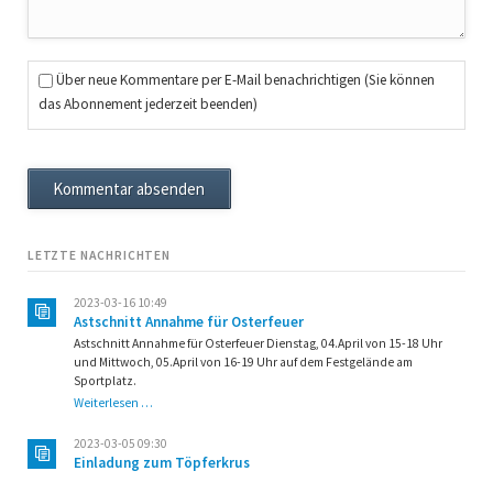
Über neue Kommentare per E-Mail benachrichtigen (Sie können
das Abonnement jederzeit beenden)
Kommentar absenden
LETZTE NACHRICHTEN
2023-03-16 10:49
Astschnitt Annahme für Osterfeuer
Astschnitt Annahme für Osterfeuer Dienstag, 04.April von 15-18 Uhr
und Mittwoch, 05.April von 16-19 Uhr auf dem Festgelände am
Sportplatz.
Astschnitt
Weiterlesen …
Annahme
für
2023-03-05 09:30
Osterfeuer
Einladung zum Töpferkrus