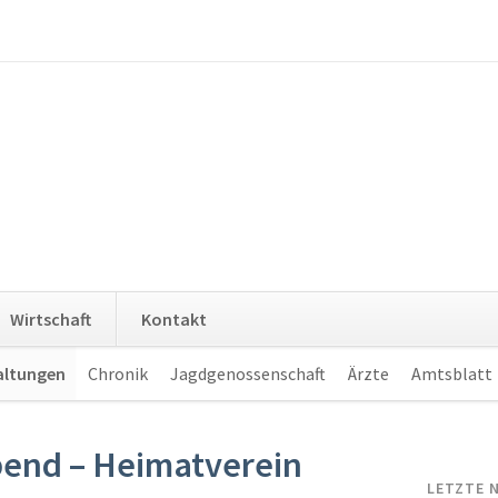
Navigation
Wirtschaft
Kontakt
überspringen
altungen
Chronik
Jagdgenossenschaft
Ärzte
Amtsblatt
end – Heimatverein
LETZTE 