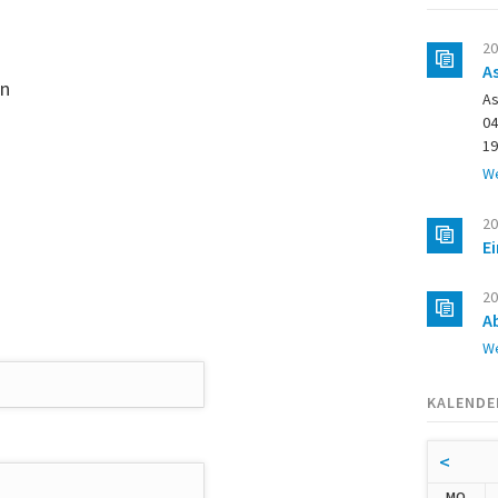
20
A
in
As
04
19
We
20
E
20
A
We
KALENDE
<
NTA
MO