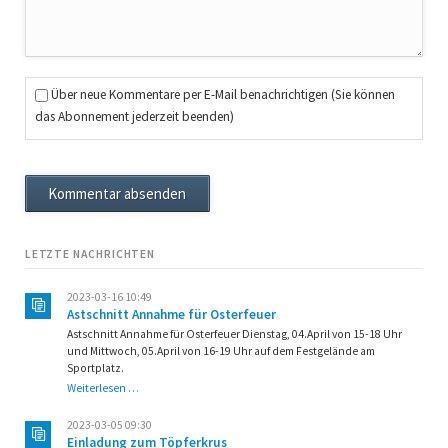
Über neue Kommentare per E-Mail benachrichtigen (Sie können
das Abonnement jederzeit beenden)
Kommentar absenden
LETZTE NACHRICHTEN
2023-03-16 10:49
Astschnitt Annahme für Osterfeuer
Astschnitt Annahme für Osterfeuer Dienstag, 04.April von 15-18 Uhr
und Mittwoch, 05.April von 16-19 Uhr auf dem Festgelände am
Sportplatz.
Astschnitt
Weiterlesen …
Annahme
für
2023-03-05 09:30
Osterfeuer
Einladung zum Töpferkrus