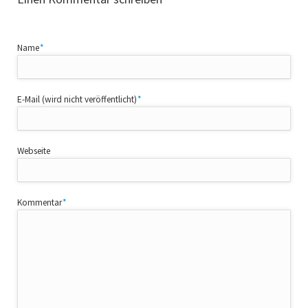
Pflichtfeld
Name
*
Pflichtfeld
E-Mail (wird nicht veröffentlicht)
*
Webseite
Pflichtfeld
Kommentar
*