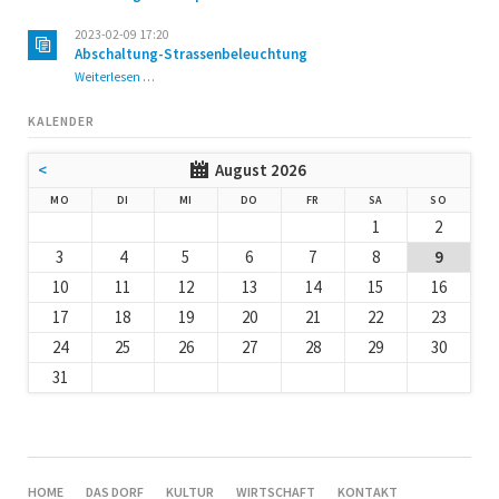
2023-02-09 17:20
Abschaltung-Strassenbeleuchtung
Abschaltung-
Weiterlesen …
Strassenbeleuchtung
KALENDER
<
August 2026
NTAG
ENSTAG
TTWOCH
NNERSTAG
EITAG
MSTAG
NNTAG
MO
DI
MI
DO
FR
SA
SO
1
2
3
4
5
6
7
8
9
10
11
12
13
14
15
16
17
18
19
20
21
22
23
24
25
26
27
28
29
30
31
NAVIGATION
HOME
DAS DORF
KULTUR
WIRTSCHAFT
KONTAKT