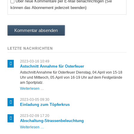
Über neue Kommentare per E-Mail benachrichtigen (Sie
können das Abonnement jederzeit beenden)
Kommentar absenden
LETZTE NACHRICHTEN
2023-03-16 10:49
Astschnitt Annahme für Osterfeuer
Astschnitt Annahme für Osterfeuer Dienstag, 04.April von 15-18
Uhr und Mittwoch, 05.April von 16-19 Uhr auf dem Festgelände
am Sportplatz.
Astschnitt
Weiterlesen …
Annahme
für
2023-03-05 09:30
Osterfeuer
Einladung zum Töpferkrus
2023-02-09 17:20
Abschaltung-Strassenbeleuchtung
Abschaltung-
Weiterlesen …
Strassenbeleuchtung