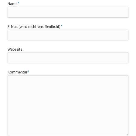
Pflichtfeld
Name
*
Pflichtfeld
E-Mail (wird nicht veröffentlicht)
*
Webseite
Pflichtfeld
Kommentar
*