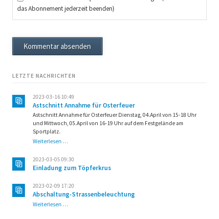
das Abonnement jederzeit beenden)
Kommentar absenden
LETZTE NACHRICHTEN
2023-03-16 10:49
Astschnitt Annahme für Osterfeuer
Astschnitt Annahme für Osterfeuer Dienstag, 04.April von 15-18 Uhr
und Mittwoch, 05.April von 16-19 Uhr auf dem Festgelände am
Sportplatz.
Astschnitt
Weiterlesen …
Annahme
für
2023-03-05 09:30
Osterfeuer
Einladung zum Töpferkrus
2023-02-09 17:20
Abschaltung-Strassenbeleuchtung
Abschaltung-
Weiterlesen …
Strassenbeleuchtung