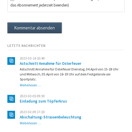
das Abonnement jederzeit beenden)
Kommentar absenden
LETZTE NACHRICHTEN
2023-03-16 10:49
Astschnitt Annahme für Osterfeuer
Astschnitt Annahme für Osterfeuer Dienstag, 04.April von 15-18 Uhr
und Mittwoch, 05.April von 16-19 Uhr auf dem Festgelände am
Sportplatz.
Astschnitt
Weiterlesen …
Annahme
für
2023-03-05 09:30
Osterfeuer
Einladung zum Töpferkrus
2023-02-09 17:20
Abschaltung-Strassenbeleuchtung
Abschaltung-
Weiterlesen …
Strassenbeleuchtung