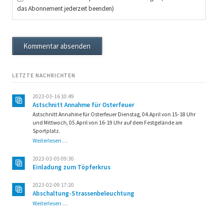
das Abonnement jederzeit beenden)
Kommentar absenden
LETZTE NACHRICHTEN
2023-03-16 10:49
Astschnitt Annahme für Osterfeuer
Astschnitt Annahme für Osterfeuer Dienstag, 04.April von 15-18 Uhr
und Mittwoch, 05.April von 16-19 Uhr auf dem Festgelände am
Sportplatz.
Astschnitt
Weiterlesen …
Annahme
für
2023-03-05 09:30
Osterfeuer
Einladung zum Töpferkrus
2023-02-09 17:20
Abschaltung-Strassenbeleuchtung
Abschaltung-
Weiterlesen …
Strassenbeleuchtung