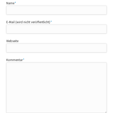
Pflichtfeld
Name
*
Pflichtfeld
E-Mail (wird nicht veröffentlicht)
*
Webseite
Pflichtfeld
Kommentar
*