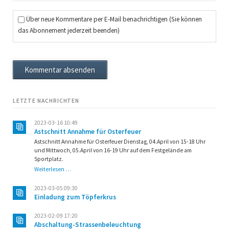
Über neue Kommentare per E-Mail benachrichtigen (Sie können
das Abonnement jederzeit beenden)
Kommentar absenden
LETZTE NACHRICHTEN
2023-03-16 10:49
Astschnitt Annahme für Osterfeuer
Astschnitt Annahme für Osterfeuer Dienstag, 04.April von 15-18 Uhr
und Mittwoch, 05.April von 16-19 Uhr auf dem Festgelände am
Sportplatz.
Astschnitt
Weiterlesen …
Annahme
für
2023-03-05 09:30
Osterfeuer
Einladung zum Töpferkrus
2023-02-09 17:20
Abschaltung-Strassenbeleuchtung