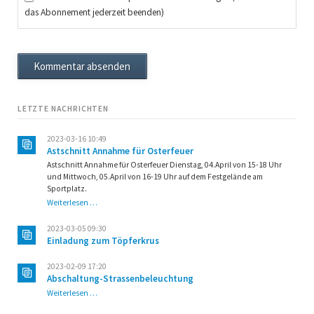
das Abonnement jederzeit beenden)
Kommentar absenden
LETZTE NACHRICHTEN
2023-03-16 10:49
Astschnitt Annahme für Osterfeuer
Astschnitt Annahme für Osterfeuer Dienstag, 04.April von 15-18 Uhr
und Mittwoch, 05.April von 16-19 Uhr auf dem Festgelände am
Sportplatz.
Astschnitt
Weiterlesen …
Annahme
für
2023-03-05 09:30
Osterfeuer
Einladung zum Töpferkrus
2023-02-09 17:20
Abschaltung-Strassenbeleuchtung
Abschaltung-
Weiterlesen …
Strassenbeleuchtung