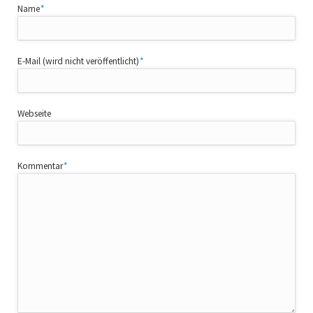
Pflichtfeld
Name
*
Pflichtfeld
E-Mail (wird nicht veröffentlicht)
*
Webseite
Pflichtfeld
Kommentar
*