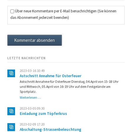
Über neue Kommentare per E-Mail benachrichtigen (Sie können
das Abonnement jederzeit beenden)
Kommentar absenden
LETZTE NACHRICHTEN
2023-03-16 10:49
Astschnitt Annahme für Osterfeuer
Astschnitt Annahme für Osterfeuer Dienstag, 04.April von 15-18 Uhr
und Mittwoch, 05.April von 16-19 Uhr auf dem Festgelände am
Sportplatz.
Astschnitt
Weiterlesen …
Annahme
für
2023-03-05 09:30
Osterfeuer
Einladung zum Töpferkrus
2023-02-09 17:20
Abschaltung-Strassenbeleuchtung