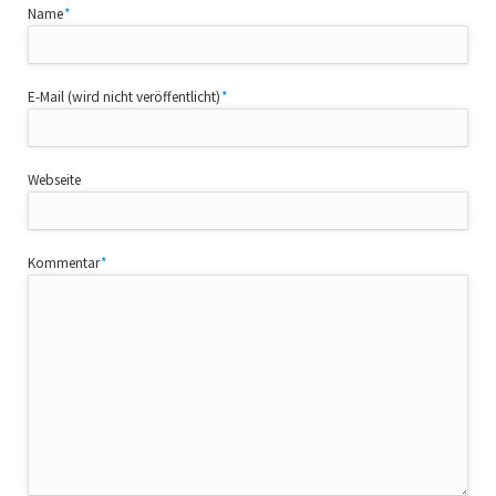
Pflichtfeld
Name
*
Pflichtfeld
E-Mail (wird nicht veröffentlicht)
*
Webseite
Pflichtfeld
Kommentar
*