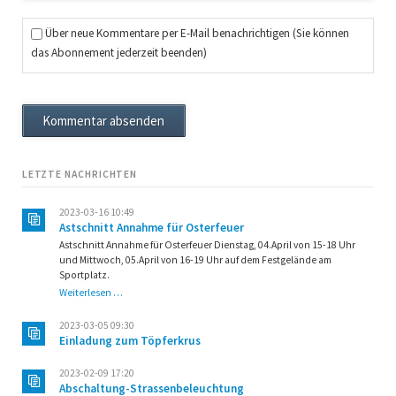
Über neue Kommentare per E-Mail benachrichtigen (Sie können
das Abonnement jederzeit beenden)
Kommentar absenden
LETZTE NACHRICHTEN
2023-03-16 10:49
Astschnitt Annahme für Osterfeuer
Astschnitt Annahme für Osterfeuer Dienstag, 04.April von 15-18 Uhr
und Mittwoch, 05.April von 16-19 Uhr auf dem Festgelände am
Sportplatz.
Astschnitt
Weiterlesen …
Annahme
für
2023-03-05 09:30
Osterfeuer
Einladung zum Töpferkrus
2023-02-09 17:20
Abschaltung-Strassenbeleuchtung