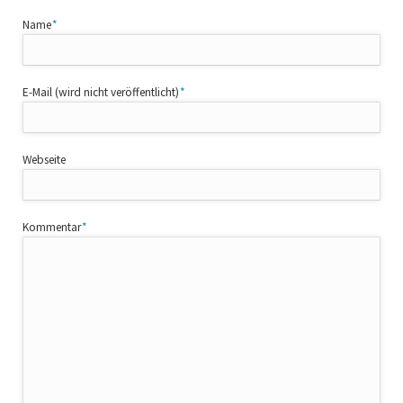
Pflichtfeld
Name
*
Pflichtfeld
E-Mail (wird nicht veröffentlicht)
*
Webseite
Pflichtfeld
Kommentar
*