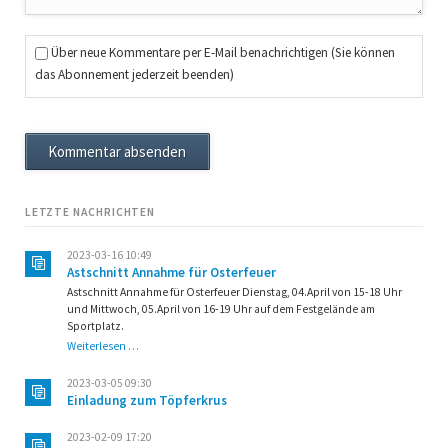
Über neue Kommentare per E-Mail benachrichtigen (Sie können
das Abonnement jederzeit beenden)
Kommentar absenden
LETZTE NACHRICHTEN
2023-03-16 10:49
Astschnitt Annahme für Osterfeuer
Astschnitt Annahme für Osterfeuer Dienstag, 04.April von 15-18 Uhr
und Mittwoch, 05.April von 16-19 Uhr auf dem Festgelände am
Sportplatz.
Astschnitt
Weiterlesen …
Annahme
für
2023-03-05 09:30
Osterfeuer
Einladung zum Töpferkrus
2023-02-09 17:20