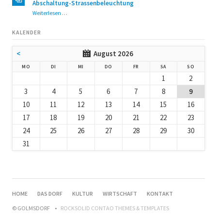
Abschaltung-Strassenbeleuchtung
Abschaltung-
Weiterlesen …
Strassenbeleuchtung
KALENDER
<
August 2026
NTAG
ENSTAG
TTWOCH
NNERSTAG
EITAG
MSTAG
NNTAG
MO
DI
MI
DO
FR
SA
SO
1
2
3
4
5
6
7
8
9
10
11
12
13
14
15
16
17
18
19
20
21
22
23
24
25
26
27
28
29
30
31
NAVIGATION
HOME
DAS DORF
KULTUR
WIRTSCHAFT
KONTAKT
ÜBERSPRINGEN
© GOLMSDORF
ROCKSOLID CONTAO THEMES & TEMPLATES