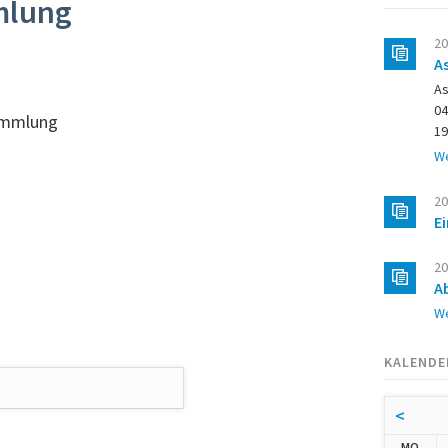
mlung
20
A
As
04
ammlung
19
We
20
E
20
A
We
KALENDE
<
NTA
MO