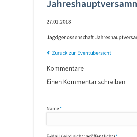
Jahreshauptversam
27.01.2018
Jagdgenossenschaft Jahreshauptvers
Zurück zur Eventübersicht
Kommentare
Einen Kommentar schreiben
Pflichtfeld
Name
*
Pflichtfeld
E-Mail (wird nicht veröffentlicht)
*