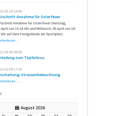
23-03-16 10:49
stschnitt Annahme für Osterfeuer
tschnitt Annahme für Osterfeuer Dienstag,
.April von 15-18 Uhr und Mittwoch, 05.April von 16-
 Uhr auf dem Festgelände am Sportplatz.
Astschnitt
iterlesen …
Annahme
für
23-03-05 09:30
Osterfeuer
inladung zum Töpferkrus
23-02-09 17:20
bschaltung-Strassenbeleuchtung
Abschaltung-
iterlesen …
Strassenbeleuchtung
R
August 2026
G
ENSTAG
TTWOCH
NNERSTAG
EITAG
MSTAG
NNTAG
DI
MI
DO
FR
SA
SO