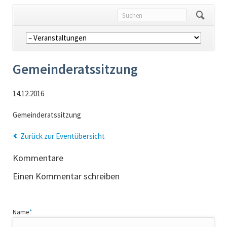
Navigation
überspringen
Gemeinderatssitzung
14.12.2016
Gemeinderatssitzung
Zurück zur Eventübersicht
Kommentare
Einen Kommentar schreiben
Pflichtfeld
Name
*