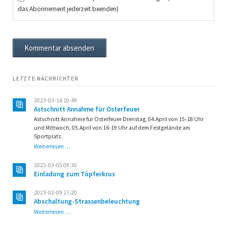
das Abonnement jederzeit beenden)
Kommentar absenden
LETZTE NACHRICHTEN
2023-03-16 10:49
Astschnitt Annahme für Osterfeuer
Astschnitt Annahme für Osterfeuer Dienstag, 04.April von 15-18 Uhr
und Mittwoch, 05.April von 16-19 Uhr auf dem Festgelände am
Sportplatz.
Astschnitt
Weiterlesen …
Annahme
für
2023-03-05 09:30
Osterfeuer
Einladung zum Töpferkrus
2023-02-09 17:20
Abschaltung-Strassenbeleuchtung
Abschaltung-
Weiterlesen …
Strassenbeleuchtung