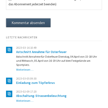
das Abonnement jederzeit beenden)
Kommentar absenden
LETZTE NACHRICHTEN
2023-03-16 10:49
Astschnitt Annahme für Osterfeuer
Astschnitt Annahme für Osterfeuer Dienstag, 04.April von 15-18 Uhr
und Mittwoch, 05.April von 16-19 Uhr auf dem Festgelände am
Sportplatz.
Astschnitt
Weiterlesen …
Annahme
für
2023-03-05 09:30
Osterfeuer
Einladung zum Töpferkrus
2023-02-09 17:20
Abschaltung-Strassenbeleuchtung
Abschaltung-
Weiterlesen …
Strassenbeleuchtung