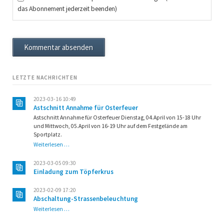
das Abonnement jederzeit beenden)
Kommentar absenden
LETZTE NACHRICHTEN
2023-03-16 10:49
Astschnitt Annahme für Osterfeuer
Astschnitt Annahme für Osterfeuer Dienstag, 04.April von 15-18 Uhr
und Mittwoch, 05.April von 16-19 Uhr auf dem Festgelände am
Sportplatz.
Astschnitt
Weiterlesen …
Annahme
für
2023-03-05 09:30
Osterfeuer
Einladung zum Töpferkrus
2023-02-09 17:20
Abschaltung-Strassenbeleuchtung
Abschaltung-
Weiterlesen …
Strassenbeleuchtung