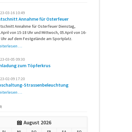
23-03-16 10:49
stschnitt Annahme für Osterfeuer
tschnitt Annahme für Osterfeuer Dienstag,
.April von 15-18 Uhr und Mittwoch, 05.April von 16-
 Uhr auf dem Festgelände am Sportplatz.
Astschnitt
iterlesen …
Annahme
für
23-03-05 09:30
Osterfeuer
inladung zum Töpferkrus
23-02-09 17:20
bschaltung-Strassenbeleuchtung
Abschaltung-
iterlesen …
Strassenbeleuchtung
R
August 2026
G
ENSTAG
TTWOCH
NNERSTAG
EITAG
MSTAG
NNTAG
DI
MI
DO
FR
SA
SO