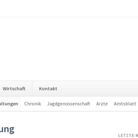
Navigation
Wirtschaft
Kontakt
überspringen
altungen
Chronik
Jagdgenossenschaft
Ärzte
Amtsblatt
ung
LETZTE 