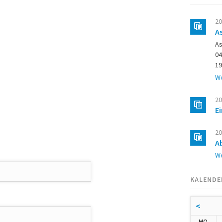
20
A
As
04
19
We
20
E
20
A
We
KALENDE
<
NTA
MO