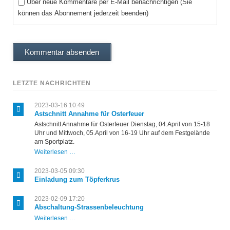
Über neue Kommentare per E-Mail benachrichtigen (Sie
können das Abonnement jederzeit beenden)
Kommentar absenden
LETZTE NACHRICHTEN
2023-03-16 10:49
Astschnitt Annahme für Osterfeuer
Astschnitt Annahme für Osterfeuer Dienstag, 04.April von 15-18
Uhr und Mittwoch, 05.April von 16-19 Uhr auf dem Festgelände
am Sportplatz.
Astschnitt
Weiterlesen …
Annahme
für
2023-03-05 09:30
Osterfeuer
Einladung zum Töpferkrus
2023-02-09 17:20
Abschaltung-Strassenbeleuchtung
Abschaltung-
Weiterlesen …
Strassenbeleuchtung