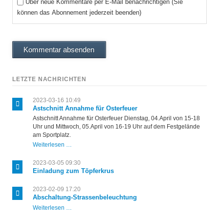
Über neue Kommentare per E-Mail benachrichtigen (Sie
können das Abonnement jederzeit beenden)
Kommentar absenden
LETZTE NACHRICHTEN
2023-03-16 10:49
Astschnitt Annahme für Osterfeuer
Astschnitt Annahme für Osterfeuer Dienstag, 04.April von 15-18
Uhr und Mittwoch, 05.April von 16-19 Uhr auf dem Festgelände
am Sportplatz.
Astschnitt
Weiterlesen …
Annahme
für
2023-03-05 09:30
Osterfeuer
Einladung zum Töpferkrus
2023-02-09 17:20
Abschaltung-Strassenbeleuchtung
Abschaltung-
Weiterlesen …
Strassenbeleuchtung