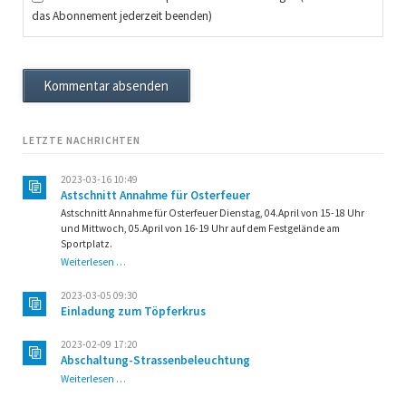
das Abonnement jederzeit beenden)
Kommentar absenden
LETZTE NACHRICHTEN
2023-03-16 10:49
Astschnitt Annahme für Osterfeuer
Astschnitt Annahme für Osterfeuer Dienstag, 04.April von 15-18 Uhr
und Mittwoch, 05.April von 16-19 Uhr auf dem Festgelände am
Sportplatz.
Astschnitt
Weiterlesen …
Annahme
für
2023-03-05 09:30
Osterfeuer
Einladung zum Töpferkrus
2023-02-09 17:20
Abschaltung-Strassenbeleuchtung
Abschaltung-
Weiterlesen …
Strassenbeleuchtung