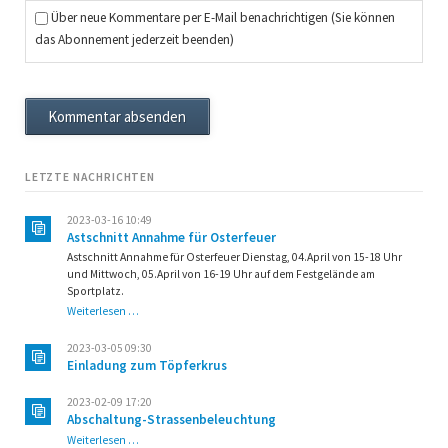
Über neue Kommentare per E-Mail benachrichtigen (Sie können
das Abonnement jederzeit beenden)
Kommentar absenden
LETZTE NACHRICHTEN
2023-03-16 10:49
Astschnitt Annahme für Osterfeuer
Astschnitt Annahme für Osterfeuer Dienstag, 04.April von 15-18 Uhr
und Mittwoch, 05.April von 16-19 Uhr auf dem Festgelände am
Sportplatz.
Astschnitt
Weiterlesen …
Annahme
für
2023-03-05 09:30
Osterfeuer
Einladung zum Töpferkrus
2023-02-09 17:20
Abschaltung-Strassenbeleuchtung
Abschaltung-
Weiterlesen …