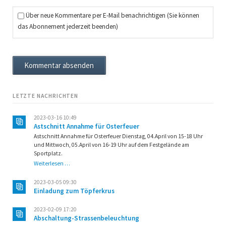
Über neue Kommentare per E-Mail benachrichtigen (Sie können
das Abonnement jederzeit beenden)
Kommentar absenden
LETZTE NACHRICHTEN
2023-03-16 10:49
Astschnitt Annahme für Osterfeuer
Astschnitt Annahme für Osterfeuer Dienstag, 04.April von 15-18 Uhr
und Mittwoch, 05.April von 16-19 Uhr auf dem Festgelände am
Sportplatz.
Astschnitt
Weiterlesen …
Annahme
für
2023-03-05 09:30
Osterfeuer
Einladung zum Töpferkrus
2023-02-09 17:20
Abschaltung-Strassenbeleuchtung