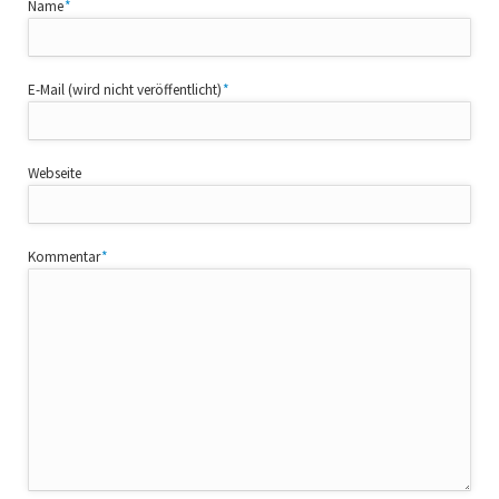
Pflichtfeld
Name
*
Pflichtfeld
E-Mail (wird nicht veröffentlicht)
*
Webseite
Pflichtfeld
Kommentar
*