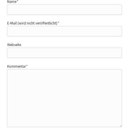
Pflichtfeld
Name
*
Pflichtfeld
E-Mail (wird nicht veröffentlicht)
*
Webseite
Pflichtfeld
Kommentar
*