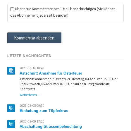
Über neue Kommentare per E-Mail benachrichtigen (Sie können
das Abonnement jederzeit beenden)
Kommentar absenden
LETZTE NACHRICHTEN
2023-03-16 10:49
Astschnitt Annahme für Osterfeuer
Astschnitt Annahme für Osterfeuer Dienstag, 04.April von 15-18 Uhr
und Mittwoch, 05.April von 16-19 Uhr auf dem Festgelände am
Sportplatz.
Astschnitt
Weiterlesen …
Annahme
für
2023-03-05 09:30
Osterfeuer
Einladung zum Töpferkrus
2023-02-09 17:20
Abschaltung-Strassenbeleuchtung